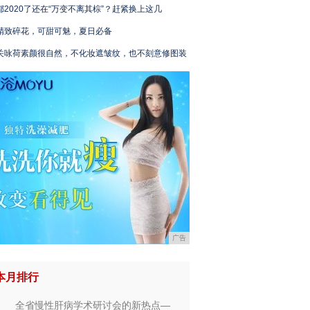
都2020了还在“万变不离其棕”？赶紧换上这几
精致碎花，可甜可魅，夏日必备
关咏荷素颜很自然，不化妆遮皱纹，也不刻意修图装
广告
本月排行
全省慢性肝病学术研讨会的新热点—