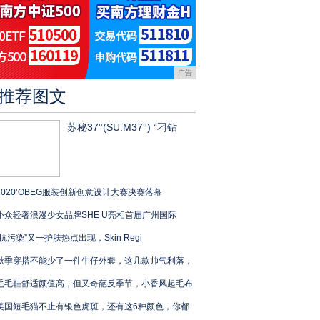
广告
推荐图文
苏秘37°(SU:M37°) “刁钻
2020’OBEG服装创新创意设计大赛决赛落幕
小众轻奢浪漫少女品牌SHE U亮相首届广州国际
“抗污染”又一护肤热点出现，Skin Regi
秋季穿搭不能少了一件牛仔外套，这几款帅气利落，
毛毛鞋舒适颜值高，但又奇葩反季节，小香风起毛布
美国短毛猫不止有银色虎斑，还有这6种颜色，你都