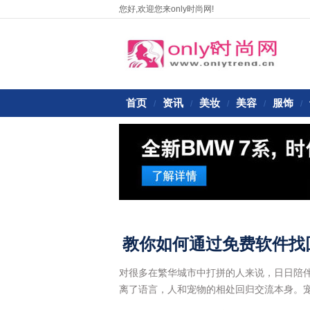
您好,欢迎您来only时尚网!
首页
资讯
美妆
美容
服饰
/
/
/
/
/
教你如何通过免费软件找
对很多在繁华城市中打拼的人来说，日日陪
离了语言，人和宠物的相处回归交流本身。