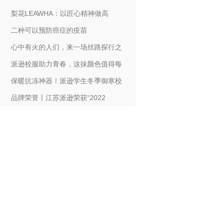
梨花LEAWHA：以匠心精神做高
二种可以预防癌症的疫苗
心中有火的人们，来一场丝路探行之
派逊校服助力青春，这抹颜色值得每
保暖抗冻神器！派逊学生冬季御寒校
品牌荣誉丨江苏派逊荣获“2022