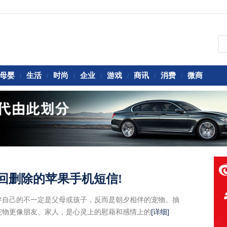
母婴
生活
时尚
企业
游戏
商讯
消费
微商
/
/
/
/
/
/
/
回删除的苹果手机短信!
伴自己的不一定是父母或孩子，反而是朝夕相伴的宠物。抽
宠物更像朋友、家人，是心灵上的慰藉和感情上的
[详细]