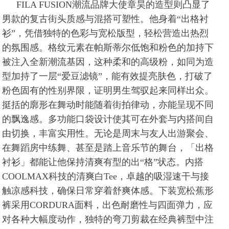
FILA FUSION潮流品牌大使章昊的造型则凸显了
男款的复古街头质感与混搭可塑性。他身着“出格衬
衫”，凭借独特的色彩与宽松版型，轻松营造出热烈
的氛围感。格纹元素在帕斯蒂尔低饱和粉色的加持下
被注入全新潮流基因，这种柔和的高级粉，如同为造
型加持了一层“爱豆滤镜”，能有效提亮肤色，打破了
粉色固有的性别界限，证明男生驾驭起来同样出众。
挺括的廓形在舞动时能随着街拍律动，亦能呈现不同
的飘逸感。多功能口袋设计使其可在外套与内搭间自
由切换，丰富实用性。无论是周末与友人出游聚会、
在舞蹈房中练舞、甚至是踏上音乐节的舞台，「出格
衬衫」都能让他保持清爽有型的出“格”状态。内搭
COOLMAX科技的清爽白Tee，卓越的吸湿速干与接
触凉感科技，确保日常穿着舒爽体感。下装宽松蕉形
裤采用CORDURA面料，出色耐磨性与四面弹力，应
对各种大幅度动作，独特的弯刀剪裁在经典裤型中注