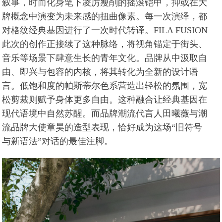
叙事，时而化身笔下凌厉瘦削的摇滚铠甲，抑或在大
牌概念中演变为未来感的扭曲像素。每一次演绎，都
对格纹经典基因进行了一次时代转译。FILA FUSION
此次的创作正接续了这种脉络，将视角锚定于街头、
音乐等场景下肆意生长的青年文化。品牌从中汲取自
由、即兴与包容的内核，将其转化为全新的设计语
言。低饱和度的帕斯蒂尔色系营造出轻松的氛围，宽
松剪裁则赋予身体更多自由。这种融合让经典基因在
现代语境中自然苏醒。而品牌潮流代言人田曦薇与潮
流品牌大使章昊的造型表现，恰好成为这场“旧符号
与新语法”对话的最佳注脚。