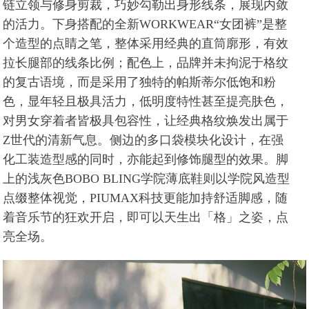
链立领与修身剪裁，巧妙勾勒出身形线条，展现内敛
的活力。下身搭配的全新WORKWEAR“女团裤”是整
个造型的点睛之笔，整体采用经典的直筒廓形，有效
拉长腿部的线条比例；配色上，品牌并未拘泥于格纹
的复古语境，而是采用了独特的帕斯蒂尔低饱和粉
色，显年轻且极具活力，低明度特性甚至提亮肤色，
对男女穿着者皆极具包容性，让经典格纹焕发出属于
Z世代的清新气息。侧边的多口袋模块化设计，在强
化工装造型感的同时，亦能起到修饰腿型的效果。脚
上的浅灰色BOBO BLING学院薄底鞋则以学院风造型
点缀整体视觉，PIUMAX科技更能加持舒适脚感，随
着音乐节的狂欢开启，即可以天生出「格」之姿，点
亮全场。