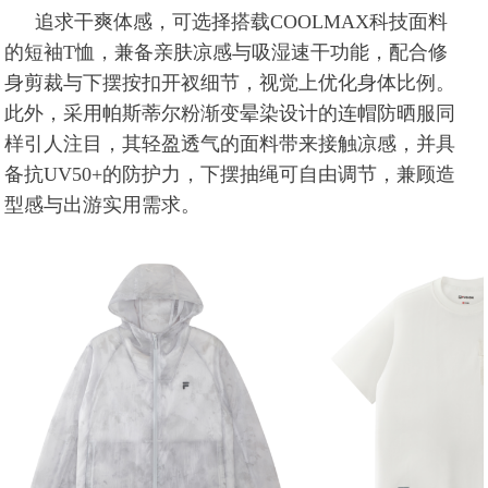
追求干爽体感，可选择搭载COOLMAX科技面料
的短袖T恤，兼备亲肤凉感与吸湿速干功能，配合修
身剪裁与下摆按扣开衩细节，视觉上优化身体比例。
此外，采用帕斯蒂尔粉渐变晕染设计的连帽防晒服同
样引人注目，其轻盈透气的面料带来接触凉感，并具
备抗UV50+的防护力，下摆抽绳可自由调节，兼顾造
型感与出游实用需求。