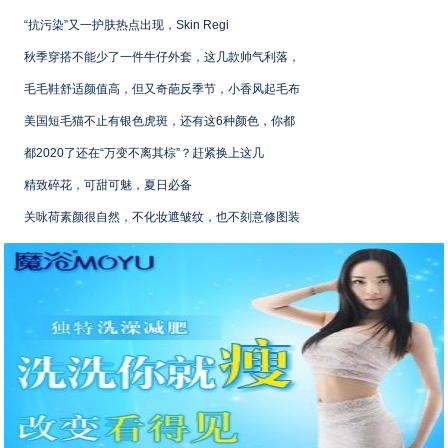
“抗污染”又一护肤热点出现，Skin Regi
秋季穿搭不能少了一件牛仔外套，这几款帅气利落，
毛毛鞋舒适颜值高，但又奇葩反季节，小香风起毛布
美国短毛猫不止有银色虎斑，还有这6种颜色，你都
都2020了还在“万变不离其棕”？赶紧换上这几
精致碎花，可甜可魅，夏日必备
关咏荷素颜很自然，不化妆遮皱纹，也不刻意修图装