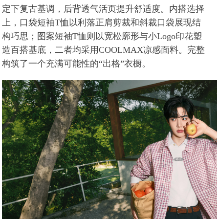
定下复古基调，后背透气活页提升舒适度。内搭选择
上，口袋短袖T恤以利落正肩剪裁和斜裁口袋展现结
构巧思；图案短袖T恤则以宽松廓形与小Logo印花塑
造百搭基底，二者均采用COOLMAX凉感面料。完整
构筑了一个充满可能性的“出格”衣橱。