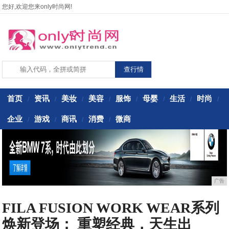
您好,欢迎您来only时尚网!
首页
资讯
美妆
美容
服饰
母婴
生活
时尚
/
/
/
/
/
/
/
/
企业
游戏
商讯
消费
微商
/
/
/
/
广告
FILA FUSION WORK WEAR系列
焕新登场： 重塑经典，天生出