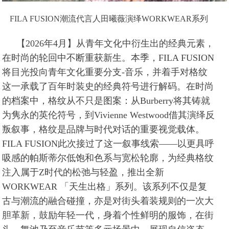
FILA FUSION潮流代言人田曦薇演绎WORKWEAR系列
【2026年4月】从青年文化中衍生出的经典元素，
在时尚的轮回中不断重获新生。本季，FILA FUSION
将目光投向青年文化重要分支-音乐，并着手对格纹
这一承载了百年时装史的经典符号进行解码。在时尚
的档案中，格纹从不只是图案：从Burberry将其铸就
为隽永的英伦符号，到Vivienne Westwood借其演绎反
叛叙事，格纹是品牌与时代对话的重要视觉载体。
FILA FUSION此次接过了这一叙事线索——以更具呼
吸感的帕斯蒂尔低饱和色系与宽松轮廓，为经典格纹
注入属于Z时代的松弛与轻盈，推出全新
WORKWEAR 「天生出格」系列。该系列不仅是复
古与潮流的融合碰撞，亦是对街头着装规则的一次大
胆革新，鼓励年轻一代，身着个性鲜明的服饰，在街