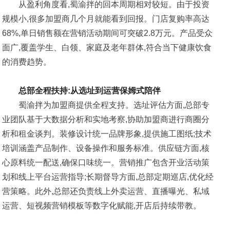
从盈利角度看,蜀渝拌的回本周期相对较短。由于投资
规模小,很多加盟商几个月就能看到回报。门店复购率高达
68%,单日销售额在营销活动期间可突破2.8万元。产品受众
面广,覆盖学生、白领、家庭及老年群体,符合当下健康饮食
的消费趋势。
总部全程扶持:从选址到运营保姆式陪伴
蜀渝拌为加盟商提供全程支持。选址评估方面,总部专
业团队基于大数据分析和实地考察,协助加盟商进行商圈分
析和租金谈判。装修设计统一品牌形象,提供施工图纸;技术
培训涵盖产品制作、设备操作和服务标准。供应链方面,核
心原料统一配送,确保口味统一。营销推广包含开业活动策
划和线上平台运营指导;长期督导方面,总部定期巡店,优化经
营策略。此外,总部还负责线上外卖运营、直播曝光、私域
运营、短视频营销模板等数字化赋能,开店后持续带教。