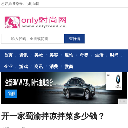
您好,欢迎您来only时尚网!
首页
资讯
美妆
美容
服饰
母婴
生活
时尚
/
/
/
/
/
/
/
/
企业
游戏
商讯
消费
微商
/
/
/
/
广告
开一家蜀渝拌凉拌菜多少钱？