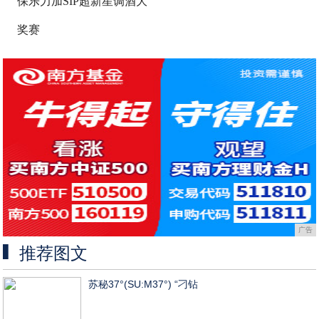
保乐力加SIP超新星调酒大
奖赛
广告
推荐图文
苏秘37°(SU:M37°) “刁钻