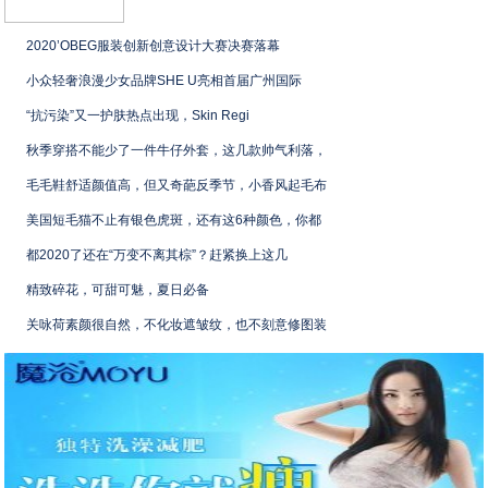
2020’OBEG服装创新创意设计大赛决赛落幕
小众轻奢浪漫少女品牌SHE U亮相首届广州国际
“抗污染”又一护肤热点出现，Skin Regi
秋季穿搭不能少了一件牛仔外套，这几款帅气利落，
毛毛鞋舒适颜值高，但又奇葩反季节，小香风起毛布
美国短毛猫不止有银色虎斑，还有这6种颜色，你都
都2020了还在“万变不离其棕”？赶紧换上这几
精致碎花，可甜可魅，夏日必备
关咏荷素颜很自然，不化妆遮皱纹，也不刻意修图装