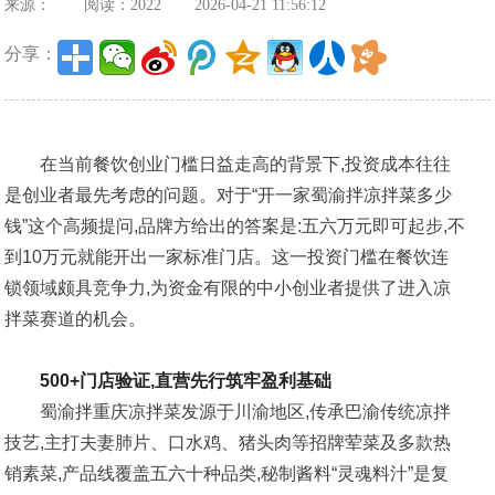
来源：
阅读：2022
2026-04-21 11:56:12
分享：
在当前餐饮创业门槛日益走高的背景下,投资成本往往
是创业者最先考虑的问题。对于“开一家蜀渝拌凉拌菜多少
钱”这个高频提问,品牌方给出的答案是:五六万元即可起步,不
到10万元就能开出一家标准门店。这一投资门槛在餐饮连
锁领域颇具竞争力,为资金有限的中小创业者提供了进入凉
拌菜赛道的机会。
500+门店验证,直营先行筑牢盈利基础
蜀渝拌重庆凉拌菜发源于川渝地区,传承巴渝传统凉拌
技艺,主打夫妻肺片、口水鸡、猪头肉等招牌荤菜及多款热
销素菜,产品线覆盖五六十种品类,秘制酱料“灵魂料汁”是复