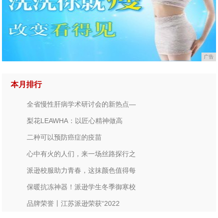
广告
本月排行
全省慢性肝病学术研讨会的新热点—
梨花LEAWHA：以匠心精神做高
二种可以预防癌症的疫苗
心中有火的人们，来一场丝路探行之
派逊校服助力青春，这抹颜色值得每
保暖抗冻神器！派逊学生冬季御寒校
品牌荣誉丨江苏派逊荣获“2022