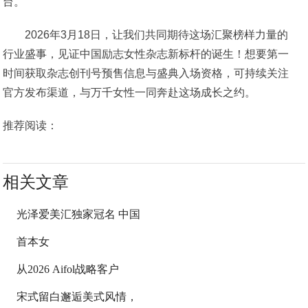
台。
2026年3月18日，让我们共同期待这场汇聚榜样力量的
行业盛事，见证中国励志女性杂志新标杆的诞生！想要第一
时间获取杂志创刊号预售信息与盛典入场资格，可持续关注
官方发布渠道，与万千女性一同奔赴这场成长之约。
推荐阅读：
相关文章
光泽爱美汇独家冠名 中国
首本女
从2026 Aifol战略客户
宋式留白邂逅美式风情，