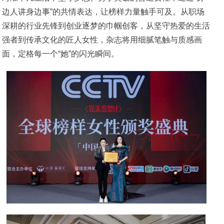
边人讲身边事”的共情表达，让榜样力量触手可及。从职场
深耕的行业先锋到创业逐梦的巾帼创客，从坚守热爱的生活
强者到传承文化的匠人女性，杂志将用细腻笔触与质感画
面，定格每一个“她”的闪光瞬间。