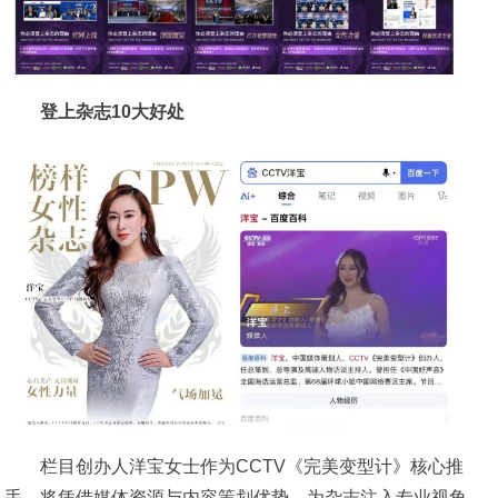
登上杂志10大好处
栏目创办人洋宝女士作为CCTV《完美变型计》核心推
手，将凭借媒体资源与内容策划优势，为杂志注入专业视角