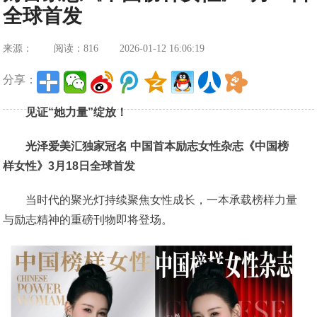
全球首发
来源：
阅读：816
2026-01-12 16:06:19
分享：
见证“她力量”绽放！
光泽爱美汇独家冠名 中国首本励志女性杂志《中国榜
样女性》3月18日全球首发
当时代的聚光灯持续聚焦女性成长，一本承载榜样力量
与励志精神的重磅刊物即将登场。