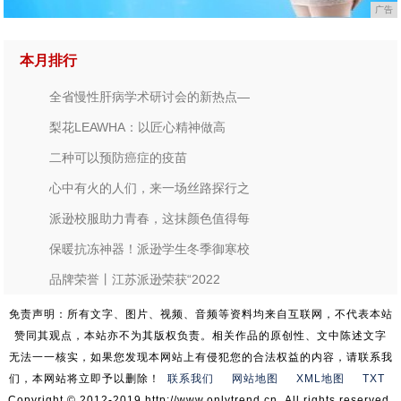
广告
本月排行
全省慢性肝病学术研讨会的新热点—
梨花LEAWHA：以匠心精神做高
二种可以预防癌症的疫苗
心中有火的人们，来一场丝路探行之
派逊校服助力青春，这抹颜色值得每
保暖抗冻神器！派逊学生冬季御寒校
品牌荣誉丨江苏派逊荣获“2022
免责声明：所有文字、图片、视频、音频等资料均来自互联网，不代表本站
赞同其观点，本站亦不为其版权负责。相关作品的原创性、文中陈述文字
无法一一核实，如果您发现本网站上有侵犯您的合法权益的内容，请联系我
们，本网站将立即予以删除！
联系我们
网站地图
XML地图
TXT
Copyright © 2012-2019 http://www.onlytrend.cn, All rights reserved.