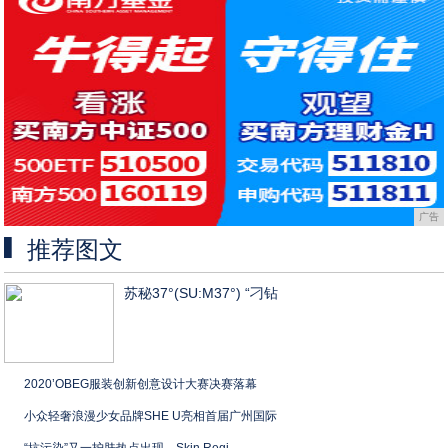
广告
推荐图文
苏秘37°(SU:M37°) “刁钻
2020’OBEG服装创新创意设计大赛决赛落幕
小众轻奢浪漫少女品牌SHE U亮相首届广州国际
“抗污染”又一护肤热点出现，Skin Regi