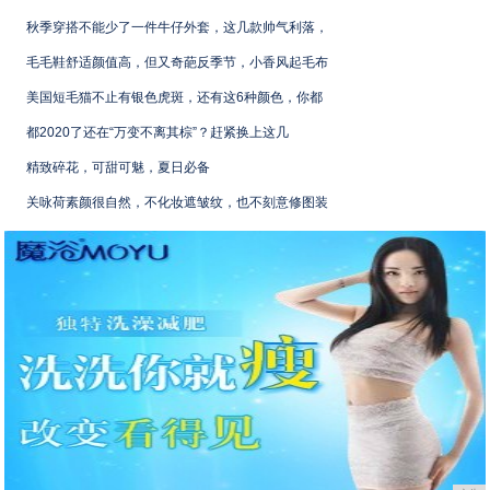
秋季穿搭不能少了一件牛仔外套，这几款帅气利落，
毛毛鞋舒适颜值高，但又奇葩反季节，小香风起毛布
美国短毛猫不止有银色虎斑，还有这6种颜色，你都
都2020了还在“万变不离其棕”？赶紧换上这几
精致碎花，可甜可魅，夏日必备
关咏荷素颜很自然，不化妆遮皱纹，也不刻意修图装