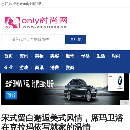
您好,欢迎您来only时尚网!
首页
资讯
美妆
美容
服饰
母婴
生活
时尚
/
/
/
/
/
/
/
/
企业
游戏
商讯
消费
微商
/
/
/
/
广告
宋式留白邂逅美式风情，席玛卫浴
在克拉玛依写就家的温情