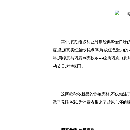
其中,复刻维多利亚时期经典挚爱口味
蕴,叠加真实红丝绒糕点碎,释放红色魅力
淋,用绿意与巧意点亮秋冬---经典巧克力
动节日欢悦氛围。
这两款秋冬新品的惊艳亮相,不仅倾注
添了无限色彩,为消费者带来了难以忘怀的