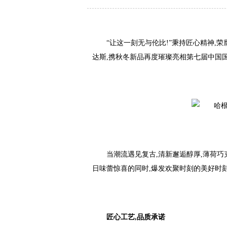
“让这一刻无与伦比!”秉持匠心精神,
达斯,携秋冬新品再度璀璨亮相第七届中国国
当潮流遇见复古,清新邂逅醇厚,薄荷巧
日味蕾惊喜的同时,爆发欢聚时刻的美好时
匠心工艺,品质承诺