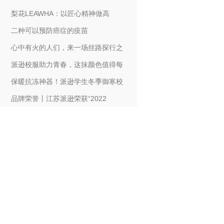
梨花LEAWHA：以匠心精神做高
二种可以预防癌症的疫苗
心中有火的人们，来一场丝路探行之
派逊校服助力青春，这抹颜色值得每
保暖抗冻神器！派逊学生冬季御寒校
品牌荣誉丨江苏派逊荣获“2022