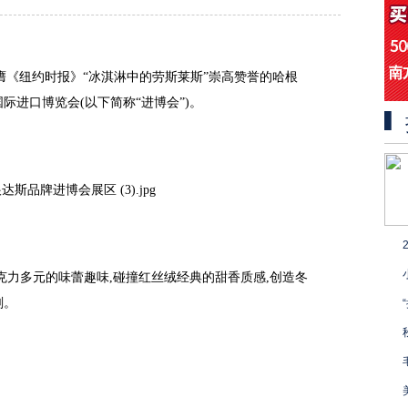
荣膺《纽约时报》“冰淇淋中的劳斯莱斯”崇高赞誉的哈根
际进口博览会(以下简称“进博会”)。
克力多元的味蕾趣味,碰撞红丝绒经典的甜香质感,创造冬
刻。