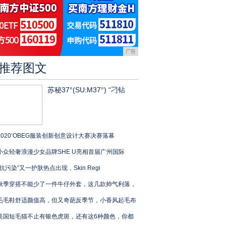
广告
推荐图文
苏秘37°(SU:M37°) “刁钻
2020’OBEG服装创新创意设计大赛决赛落幕
小众轻奢浪漫少女品牌SHE U亮相首届广州国际
“抗污染”又一护肤热点出现，Skin Regi
秋季穿搭不能少了一件牛仔外套，这几款帅气利落，
毛毛鞋舒适颜值高，但又奇葩反季节，小香风起毛布
美国短毛猫不止有银色虎斑，还有这6种颜色，你都