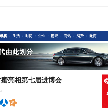
母婴
生活
时尚
企业
游戏
商讯
消费
微商
/
/
/
/
/
/
/
甜蜜亮相第七届进博会
:45