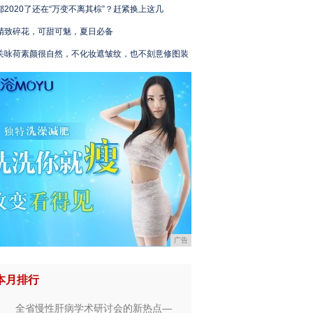
都2020了还在“万变不离其棕”？赶紧换上这几
精致碎花，可甜可魅，夏日必备
关咏荷素颜很自然，不化妆遮皱纹，也不刻意修图装
广告
本月排行
全省慢性肝病学术研讨会的新热点—