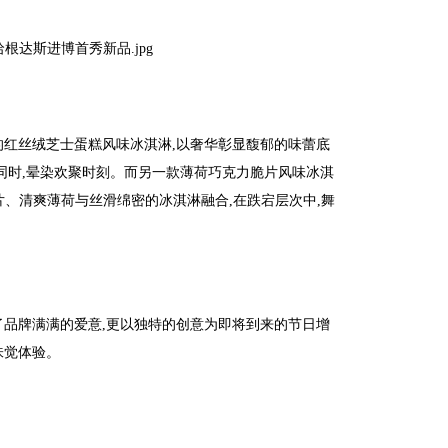
的红丝绒芝士蛋糕风味冰淇淋,以奢华彰显馥郁的味蕾底
的同时,晕染欢聚时刻。而另一款薄荷巧克力脆片风味冰淇
脆片、清爽薄荷与丝滑绵密的冰淇淋融合,在跌宕层次中,舞
了品牌满满的爱意,更以独特的创意为即将到来的节日增
味觉体验。