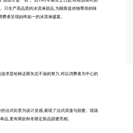
“品质才是一切”。自1961年诞生之日起,哈根达斯时刻
。只生产高品质的冰淇淋甜品,为顾客提供独尊崇的味
给消费者呈现始终如一的冰淇淋盛宴。
淋的追求是哈根达斯矢志不渝的努力,对以消费者为中心的
奢的法式街景为设计灵感,展现了法式浪漫与甜蜜。现场
单品,更有两款秋冬限定新品甜蜜亮相。