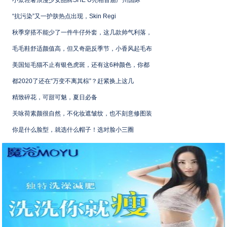
小众轻奢浪漫少女品牌SHE U亮相首届广州国际
“抗污染”又一护肤热点出现，Skin Regi
秋季穿搭不能少了一件牛仔外套，这几款帅气利落，
毛毛鞋舒适颜值高，但又奇葩反季节，小香风起毛布
美国短毛猫不止有银色虎斑，还有这6种颜色，你都
都2020了还在“万变不离其棕”？赶紧换上这几
精致碎花，可甜可魅，夏日必备
关咏荷素颜很自然，不化妆遮皱纹，也不刻意修图装
你是什么脸型，就选什么帽子！选对脸小三圈