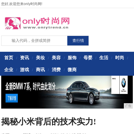
您好,欢迎您来only时尚网!
首页
资讯
美妆
美容
服饰
母婴
生活
时尚
/
/
/
/
/
/
/
/
企业
游戏
商讯
消费
微商
/
/
/
/
广告
揭秘小米背后的技术实力!