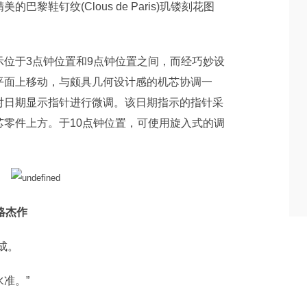
黎鞋钉纹(Clous de Paris)玑镂刻花图
于3点钟位置和9点钟位置之间，而经巧妙设
平面上移动，与颇具几何设计感的机芯协调一
对日期显示指针进行微调。该日期指示的指针采
零件上方。于10点钟位置，可使用旋入式的调
风格杰作
成。
准。”