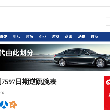
母婴
生活
时尚
企业
游戏
商讯
消费
微商
/
/
/
/
/
/
/
系列7597日期逆跳腕表
:06