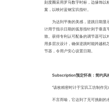
刻度圈采用罗马数字时标，边缘饰以精美的巴
案，以映衬蓝钢宝玑指针。
为达到平衡的美感，逆跳日期显示位
计用于指示日期的弧形指针则于垂直
致。获得专利认可配备的调节器可以
用多层次设计，确保逆跳时能跨越机芯
节器，令用户安心设置日期。
Subs
cription预定怀表：简约
“该枚精密时计于宝玑工坊制作完
不言而喻，它达到了无可挑剔的水