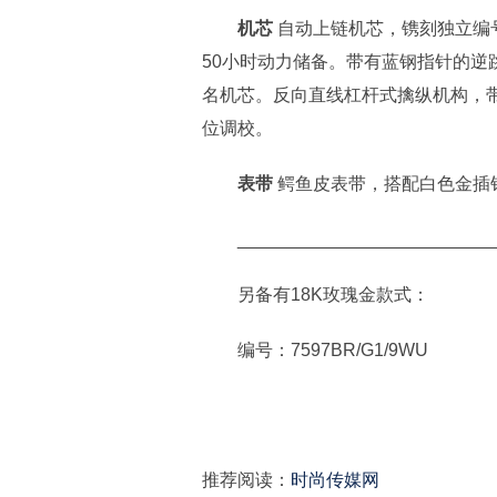
机芯
自动上链机芯，镌刻独立编号
50小时动力储备。带有蓝钢指针的逆
名机芯。反向直线杠杆式擒纵机构，带
位调校。
表带
鳄鱼皮表带，搭配白色金插
__________________________
另备有18K玫瑰金款式：
编号：7597BR/G1/9WU
推荐阅读：
时尚传媒网