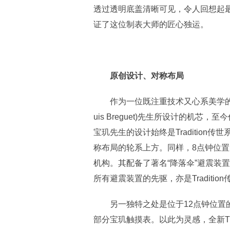
透过透明底盖清晰可见，令人回想起最早的自动
证了这位制表大师的匠心独运。
原创设计、对称布局
作为一位既注重技术又心系美学的完美主
uis Breguet)先生所设计的机
宝玑先生的设计始终是Traditio
称布局的轮系上方。同样，8点钟位置
机构。其配备了著名“降落伞”避震装置(P
所有避震装置的先驱，亦是Traditi
另一独特之处是位于12点钟位置的
部分宝玑触摸表。以此为灵感，全新Tra