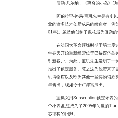
儒勒·凡尔纳，《离奇的小岛》(Jules Vern
阿伯拉罕-路易·宝玑先生是有史以
业的诸多技术创新成果的缔造者，例如为
01年)。虽然他创制了数枚最为复杂
在法国大革命顶峰时期于瑞士度过两年
年春天开始重新经营位于巴黎西岱岛
引新客户。为此，宝玑先生发明了一
推出了预定服务。随之这为他带来了
玑博物馆以及欧洲其他一些博物馆欣赏;编号
年售出，现如今于卢浮宫展出。
宝玑采用Subs
cription预
个小表盘;这成为了2005年问世的Tra
芯结构的回归。