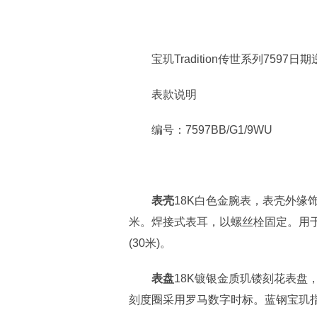
宝玑Tradition传世系列7597日
表款说明
编号：7597BB/G1/9WU
表壳
18K白色金腕表，表壳外缘
米。焊接式表耳，以螺丝栓固定。用于
(30米)。
表盘
18K镀银金质玑镂刻花表盘
刻度圈采用罗马数字时标。蓝钢宝玑