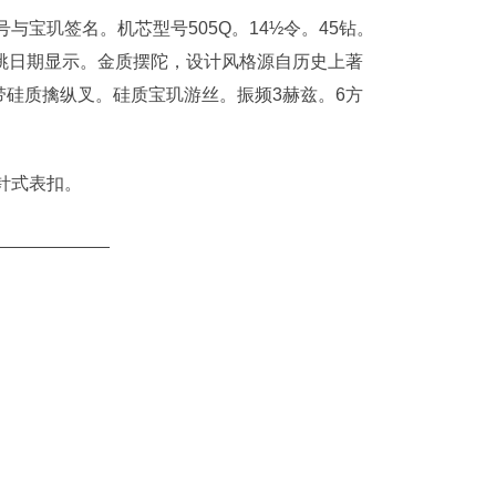
与宝玑签名。机芯型号505Q。14½令。45钻。
跳日期显示。金质摆陀，设计风格源自历史上著
硅质擒纵叉。硅质宝玑游丝。振频3赫兹。6方
针式表扣。
___________