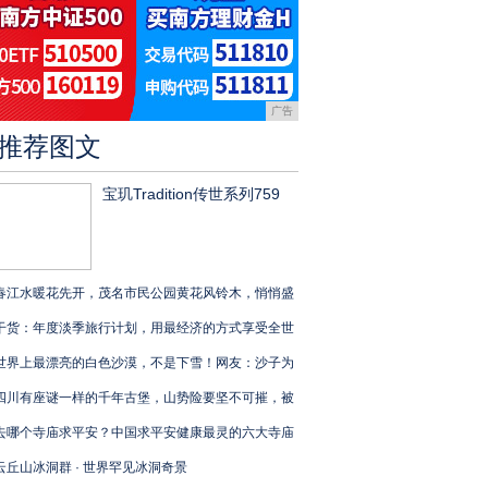
广告
推荐图文
宝玑Tradition传世系列759
春江水暖花先开，茂名市民公园黄花风铃木，悄悄盛
干货：年度淡季旅行计划，用最经济的方式享受全世
世界上最漂亮的白色沙漠，不是下雪！网友：沙子为
四川有座谜一样的千年古堡，山势险要坚不可摧，被
去哪个寺庙求平安？中国求平安健康最灵的六大寺庙
云丘山冰洞群 · 世界罕见冰洞奇景