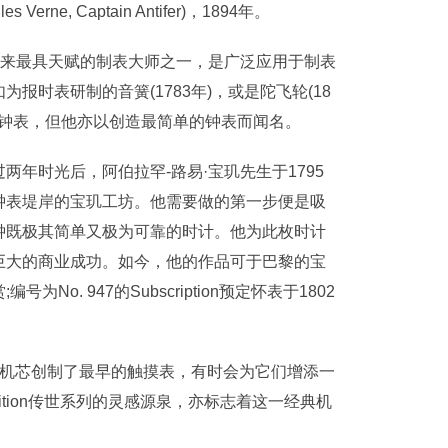
e, Captain Antifer)，1894年。
来最具天赋的制表大师之一，是广泛应用于制表
报时表研制的音簧(1783年)，或是陀飞轮(18
的钟表，但他亦以创造最简单的钟表而闻名。
时光后，阿伯拉罕-路易·宝玑先生于1795
钟表堤岸的宝玑工坊。他需要做的第一步便是吸
钟既极其简单又极为可靠的时计。他为此枚时计
巨大的商业成功。如今，他的作品可于巴黎的宝
为No. 947的Subs
cription预定怀表于1802
定怀表的机芯创制了最早的触摸表，有时会为它们增添一
dition传世系列的灵感源泉，亦标志着这一经典机