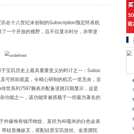
于宝玑在十八世纪末创制的Subs
cription预定怀表机
供了一个开放的视野，且不仅显示时分，亦带逆
上源于宝玑历史上最具重要意义的时计之一：Subs
c
约风格及可拆卸底盖，令精心研制的机芯一览无余，呈
ion传世系列7597腕表亦配备逆跳日期显示，这是
复杂功能之一，该功能常被搭载于一些最为著名的
于外缘饰有钱币饰纹、直径为40毫米的白色金表
，带硅质擒纵叉，搭配硅质宝玑游丝。金质摆陀