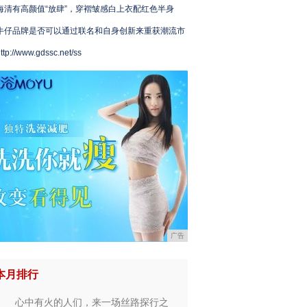
海清有高颜值“放肆”，穿褶皱感白上衣配红色半身
牛仔品牌是否可以通过联名和自身创新来重获潮流市
ttp://www.gdssc.net/ss
广告
本月排行
心中有火的人们，来一场丝路探行之