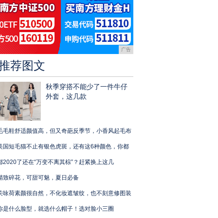
广告
推荐图文
秋季穿搭不能少了一件牛仔
外套，这几款
毛毛鞋舒适颜值高，但又奇葩反季节，小香风起毛布
美国短毛猫不止有银色虎斑，还有这6种颜色，你都
都2020了还在“万变不离其棕”？赶紧换上这几
精致碎花，可甜可魅，夏日必备
关咏荷素颜很自然，不化妆遮皱纹，也不刻意修图装
你是什么脸型，就选什么帽子！选对脸小三圈