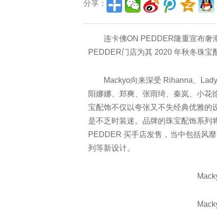
分享：
连卡佛ON PEDDER隆重宣布奢潮
PEDDER门店为其 2020 年秋冬珠
Mackyo向来深受 Rihanna、Lady g
阳娜娜、郑爽、张雨绮、秦岚、小花徐
宝配饰不仅以夸张又不失经典优雅的
是不乏时装迷。品牌的珠宝配饰系列将于
PEDDER 买手店发售，当中包括风靡全球
列等新设计。
Mackyo
Mackyo