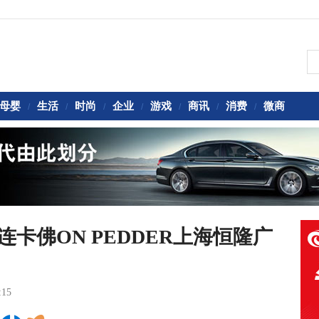
母婴
生活
时尚
企业
游戏
商讯
消费
微商
/
/
/
/
/
/
/
驻连卡佛ON PEDDER上海恒隆广
:15