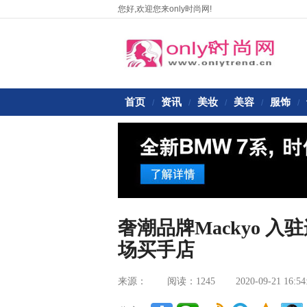
您好,欢迎您来only时尚网!
首页
资讯
美妆
美容
服饰
/
/
/
/
/
奢潮品牌Mackyo 入
场买手店
来源：
阅读：1245
2020-09-21 16:54