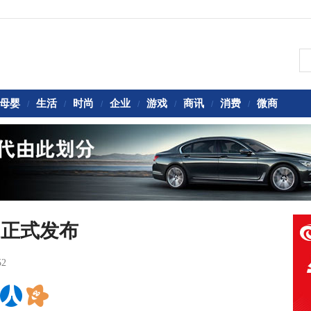
母婴
生活
时尚
企业
游戏
商讯
消费
微商
/
/
/
/
/
/
/
ni正式发布
52