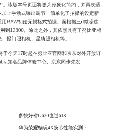
用户”。该版本号页面将更为形象化简约，并再次适
本加上手动式曝出调节，简单化了拍攝的设定新
用RAW初始无损格式拍攝。而根据三d减噪这
用到12800。除此之外，其依然具有了努比亚相
光、慢门照相机、星轨照相机等。
将于今天17时起在努比亚官网和京东对外开放订
ubia知名品牌体验中心、京东同歩先发。
多快好省G620也过618
华为荣耀畅玩4X换芯性能实测：