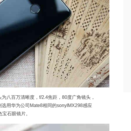
八百万清晰度，f/2.4焦距，80度广角镜头，
华为公司Mate8相同的sonyIMX298感应
蓝色宝石眼镜片。