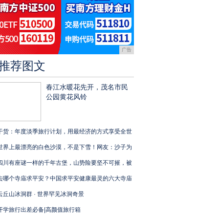
广告
推荐图文
春江水暖花先开，茂名市民
公园黄花风铃
干货：年度淡季旅行计划，用最经济的方式享受全世
世界上最漂亮的白色沙漠，不是下雪！网友：沙子为
四川有座谜一样的千年古堡，山势险要坚不可摧，被
去哪个寺庙求平安？中国求平安健康最灵的六大寺庙
云丘山冰洞群 · 世界罕见冰洞奇景
开学旅行出差必备|高颜值旅行箱