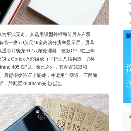
较为平淡无奇。其选用弧型外框和前后左右双
，有着一块5.0英尺4k全高清分辨率显示屏，屏幕
的高通芯片骁龙617八核处理器，这款CPU在上年
5Ghz Cortex-A53组成（平行面八核构造，亦即
eno 405 GPU。除此之外，其配置3GB和
C插口、后背指纹验证功能键，并适用全网通、三网通
盲插，并配置2800Mah充电电池。