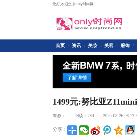
您好,欢迎您来only时尚网!
首页
资讯
美妆
美容
服饰
/
/
/
/
/
1499元:努比亚Z11mi
来源：
阅读：789
2020-08-26 08:13:
分享：