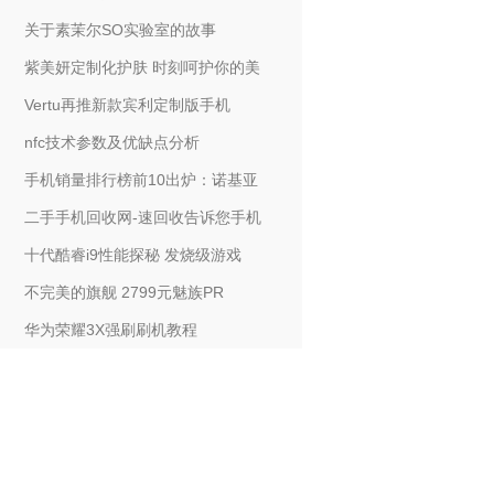
关于素茉尔SO实验室的故事
紫美妍定制化护肤 时刻呵护你的美
Vertu再推新款宾利定制版手机
nfc技术参数及优缺点分析
手机销量排行榜前10出炉：诺基亚
二手手机回收网-速回收告诉您手机
十代酷睿i9性能探秘 发烧级游戏
不完美的旗舰 2799元魅族PR
华为荣耀3X强刷刷机教程