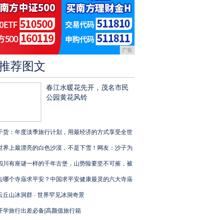
广告
推荐图文
春江水暖花先开，茂名市民
公园黄花风铃
干货：年度淡季旅行计划，用最经济的方式享受全世
世界上最漂亮的白色沙漠，不是下雪！网友：沙子为
四川有座谜一样的千年古堡，山势险要坚不可摧，被
去哪个寺庙求平安？中国求平安健康最灵的六大寺庙
云丘山冰洞群 · 世界罕见冰洞奇景
开学旅行出差必备|高颜值旅行箱