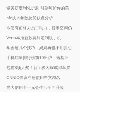
紫美妍定制化护肤 时刻呵护你的美
nfc技术参数及优缺点分析
即便有前格力员工助力，智米空调仍
Vertu再推新款宾利定制版手机
学会这几个技巧，妈妈再也不用担心
手机销量排行榜前10出炉：诺基亚
包揽8项大奖！新宝骏闪耀成都车展
CNNIC倡议注册使用中文域名
光大信用卡十元会生活全面升级