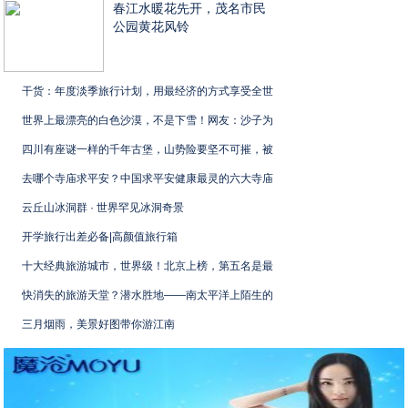
春江水暖花先开，茂名市民
公园黄花风铃
干货：年度淡季旅行计划，用最经济的方式享受全世
世界上最漂亮的白色沙漠，不是下雪！网友：沙子为
四川有座谜一样的千年古堡，山势险要坚不可摧，被
去哪个寺庙求平安？中国求平安健康最灵的六大寺庙
云丘山冰洞群 · 世界罕见冰洞奇景
开学旅行出差必备|高颜值旅行箱
十大经典旅游城市，世界级！北京上榜，第五名是最
快消失的旅游天堂？潜水胜地——南太平洋上陌生的
三月烟雨，美景好图带你游江南