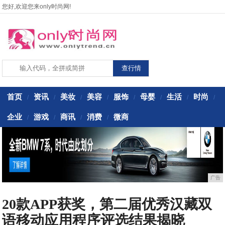
您好,欢迎您来only时尚网!
首页
资讯
美妆
美容
服饰
母婴
生活
时尚
/
/
/
/
/
/
/
/
企业
游戏
商讯
消费
微商
/
/
/
/
广告
20款APP获奖，第二届优秀汉藏双
语移动应用程序评选结果揭晓