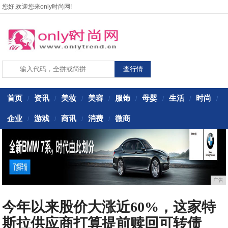
您好,欢迎您来only时尚网!
首页
资讯
美妆
美容
服饰
母婴
生活
时尚
/
/
/
/
/
/
/
/
企业
游戏
商讯
消费
微商
/
/
/
/
广告
今年以来股价大涨近60%，这家特
斯拉供应商打算提前赎回可转债