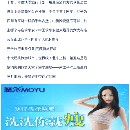
干货：年度淡季旅行计划，用最经济的方式享受全世
世界上最漂亮的白色沙漠，不是下雪！网友：沙子为
四川有座谜一样的千年古堡，山势险要坚不可摧，被
去哪个寺庙求平安？中国求平安健康最灵的六大寺庙
云丘山冰洞群 · 世界罕见冰洞奇景
开学旅行出差必备|高颜值旅行箱
十大经典旅游城市，世界级！北京上榜，第五名是最
快消失的旅游天堂？潜水胜地——南太平洋上陌生的
三月烟雨，美景好图带你游江南