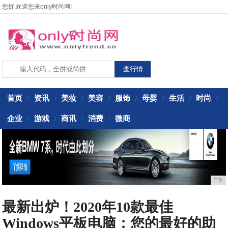
您好,欢迎您来only时尚网!
首页
资讯
美妆
美容
服饰
母婴
生活
时尚
/
/
/
/
/
/
/
/
企业
游戏
商讯
消费
微商
/
/
/
/
广告
最新出炉！2020年10款最佳
Windows平板电脑：您的最好的助