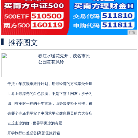
广告
推荐图文
春江水暖花先开，茂名市民
公园黄花风铃
干货：年度淡季旅行计划，用最经济的方式享受全世
世界上最漂亮的白色沙漠，不是下雪！网友：沙子为
四川有座谜一样的千年古堡，山势险要坚不可摧，被
去哪个寺庙求平安？中国求平安健康最灵的六大寺庙
云丘山冰洞群 · 世界罕见冰洞奇景
开学旅行出差必备|高颜值旅行箱